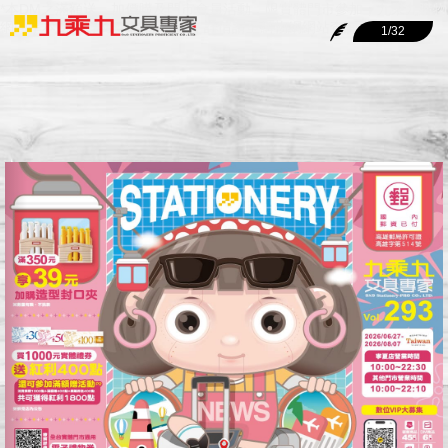
*本DM之滿額送、加價購及門市會員活動，限實體門市參加；九乘九購物
網同享本DM大部分商品促銷價，詳情請至
購物網網站
查詢。