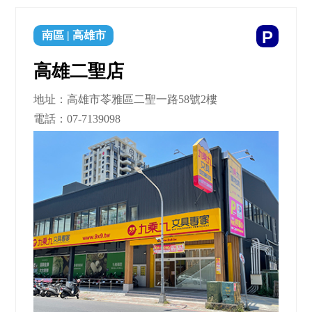
P
南區
|
高雄市
高雄二聖店
地址：高雄市苓雅區二聖一路58號2樓
電話：
07-7139098