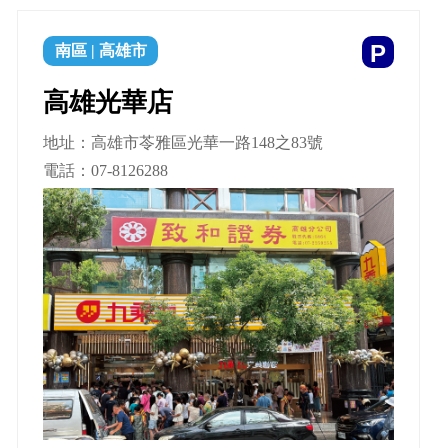
P
南區
|
高雄市
高雄光華店
地址：高雄市苓雅區光華一路148之83號
電話：
07-8126288