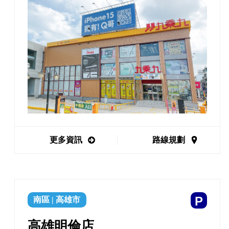
更多資訊
路線規劃
P
南區
|
高雄市
高雄明倫店