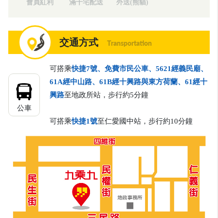
會員紅利
滿千宅配送
外送(熊貓)
交通方式
Transportation
可搭乘
快捷7號、免費市民公車、5621經義民廟、
61A經中山路、61B經十興路與東方荷蘭、61經十
興路
至地政所站，步行約5分鐘
公車
可搭乘
快捷1號
至仁愛國中站，步行約10分鐘