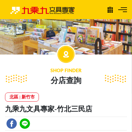
SHOP FINDER
分店查詢
北區
|
新竹市
九乘九文具專家-竹北三民店