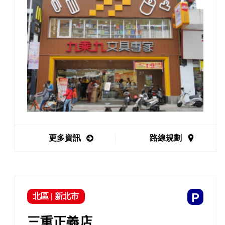
更多資訊
路線規劃
P
北區
|
新北市
三重正義店