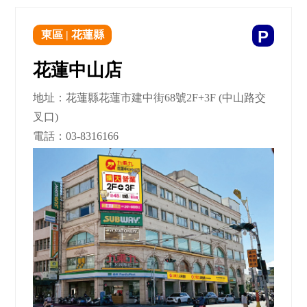
P
東區
|
花蓮縣
花蓮中山店
地址：花蓮縣花蓮市建中街68號2F+3F (中山路交
叉口)
電話：
03-8316166