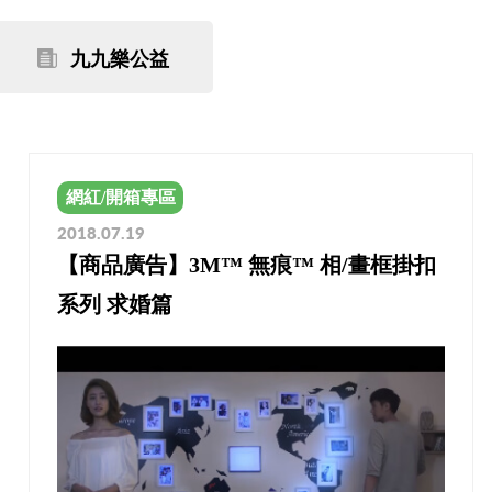
九九樂公益
網紅/開箱專區
2018.07.19
【商品廣告】3M™ 無痕™ 相/畫框掛扣
系列 求婚篇