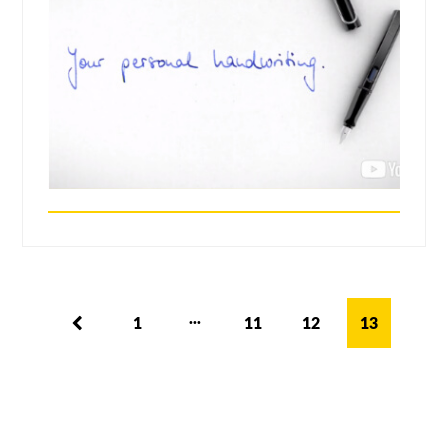
...
1
11
12
13