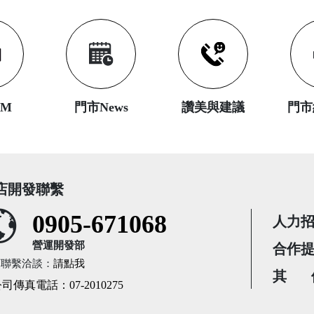
DM
門市News
讚美與建議
門市
店開發聯繫
0905-671068
人力
營運開發部
合作
店聯繫洽談：
請點我
其 
司傳真電話：07-2010275