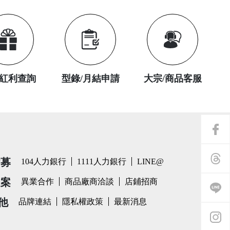
紅利查詢
型錄/月結申請
大宗/商品客服
招募
104人力銀行
1111人力銀行
LINE@
提案
異業合作
商品廠商洽談
店鋪招商
他
品牌連結
隱私權政策
最新消息