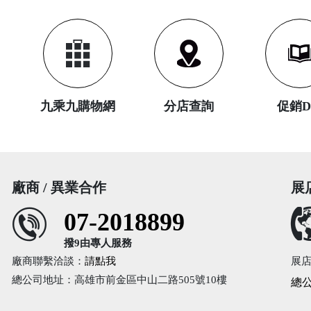
九乘九購物網
分店查詢
促銷
廠商 / 異業合作
展
07-2018899
撥9由專人服務
廠商聯繫洽談：
請點我
展
總公司地址：高雄市前金區中山二路505號10樓
總公