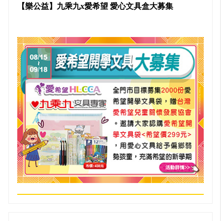
【樂公益】九乘九x愛希望 愛心文具盒大募集