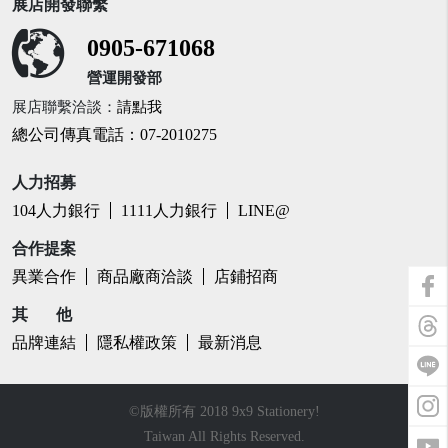
展店開發聯繫
0905-671068
營運開發部
展店聯繫洽談：
請點我
總公司傳真電話：07-2010275
人力招募
104人力銀行
1111人力銀行
LINE@
合作提案
異業合作
商品廠商洽談
店鋪招商
其 他
品牌連結
隱私權政策
最新消息
©版權所有 2018 9x9 Stationery!
Taiwan All Rights Reserved.