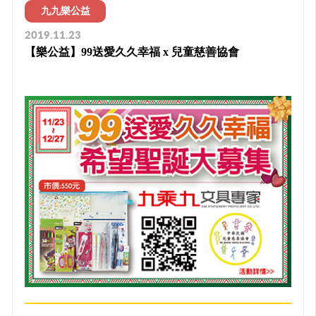
九九樂公益
2019.11.23
【樂公益】99送愛久久幸福 x 兒童慈善協會