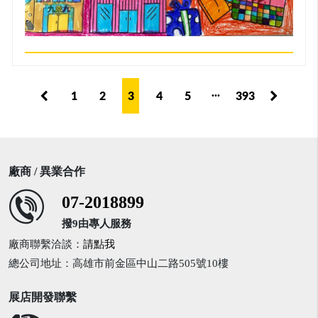
...
1
2
3
4
5
393
廠商 / 異業合作
07-2018899
撥9由專人服務
廠商聯繫洽談：
請點我
總公司地址：高雄市前金區中山二路505號10樓
展店開發聯繫