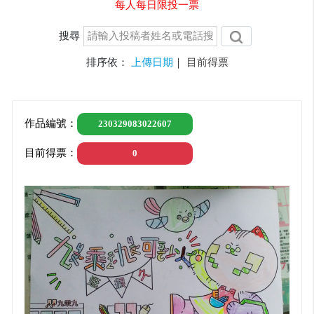
每人每日限投一票
搜尋
排序依：
上傳日期
｜
目前得票
作品編號：
230329083022607
目前得票：
0